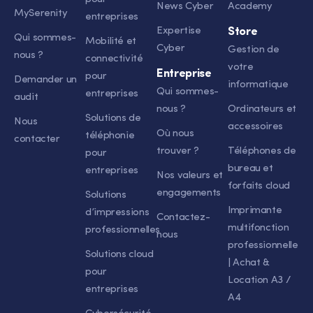
News Cyber
Academy
MySerenity
entreprises
Expertise
Store
Qui sommes-
Mobilité et
Cyber
Gestion de
nous ?
connectivité
votre
Entreprise
pour
Demander un
informatique
Qui sommes-
entreprises
audit
nous ?
Ordinateurs et
Solutions de
Nous
accessoires
Où nous
téléphonie
contacter
trouver ?
Téléphones de
pour
bureau et
entreprises
Nos valeurs et
forfaits cloud
engagements
Solutions
Imprimante
d’impressions
Contactez-
multifonction
professionnelles
nous
professionnelle
Solutions cloud
| Achat &
pour
Location A3 /
entreprises
A4