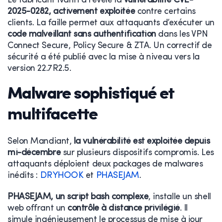
Le fabricant Ivanti a révélé la
vulnérabilité CVE-
2025-0282, activement exploitée
contre certains
clients. La faille permet aux attaquants d’exécuter un
code malveillant sans authentification
dans les VPN
Connect Secure, Policy Secure & ZTA. Un correctif de
sécurité a été publié avec la mise à niveau vers la
version 22.7R2.5.
Malware sophistiqué et
multifacette
Selon Mandiant,
la vulnérabilité est exploitée depuis
mi-décembre
sur plusieurs dispositifs compromis. Les
attaquants déploient deux packages de malwares
inédits :
DRYHOOK
et
PHASEJAM
.
PHASEJAM, un script bash complexe
, installe un shell
web offrant un
contrôle à distance privilégié
. Il
simule ingénieusement le processus de mise à jour