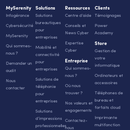
MySerenity
Solutions
Ressources
Clients
Infogérance
Solutions
Centre d’aide
Témoignages
bureautiques
Cybersécurité
Conseils et
Power
pour
News Cyber
Academy
MySerenity
entreprises
Expertise
Store
Qui sommes-
Mobilité et
Cyber
Gestion de
nous ?
connectivité
votre
Entreprise
pour
Demander un
informatique
Qui sommes-
entreprises
audit
nous ?
Ordinateurs et
Solutions de
Nous
accessoires
Où nous
téléphonie
contacter
trouver ?
Téléphones de
pour
bureau et
entreprises
Nos valeurs et
forfaits cloud
engagements
Solutions
Imprimante
d’impressions
Contactez-
multifonction
professionnelles
nous