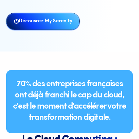
Découvrez My Serenity
70% des entreprises françaises
ont déjà franchi le cap du cloud,
c'est le moment d'accélérer votre
transformation digitale.