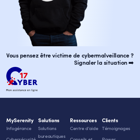
Vous pensez être victime de cybermalveillance ?
Signaler la situation ➡️
MySerenity
Solutions
Ressources
Clients
Infogérance
Solutions
Centre d’aide
Témoignages
bureautiques
Cybersécurité
Conseils et
Power