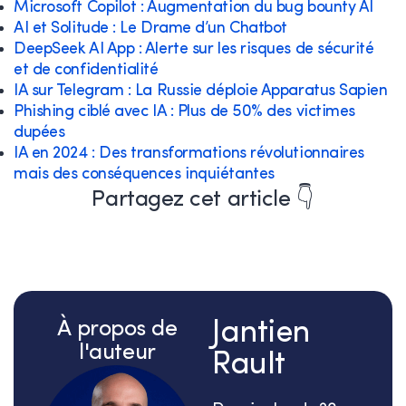
Microsoft Copilot : Augmentation du bug bounty AI
AI et Solitude : Le Drame d’un Chatbot
DeepSeek AI App : Alerte sur les risques de sécurité
et de confidentialité
IA sur Telegram : La Russie déploie Apparatus Sapien
Phishing ciblé avec IA : Plus de 50% des victimes
dupées
IA en 2024 : Des transformations révolutionnaires
mais des conséquences inquiétantes
Partagez cet article 👇
À propos de
Jantien
l'auteur
Rault