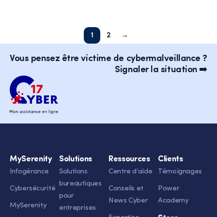
Select options
Select options
1
2
→
Vous pensez être victime de cybermalveillance ?
Signaler la situation ➡️
MySerenity
Solutions
Ressources
Clients
Infogérance
Solutions
Centre d’aide
Témoignages
bureautiques
Cybersécurité
Conseils et
Power
pour
News Cyber
Academy
MySerenity
entreprises