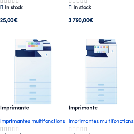
In stock
In stock
25,00
€
3 790,00
€
Select options
Select options
Imprimante
Imprimante
multifonctions A3
multifonctions A3
Imprimantes multifonctions
Imprimantes multifonctions
performance
Standard 40P