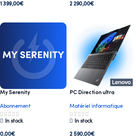
1 399,00
€
2 290,00
€
Select options
Select options
My Serenity
PC Direction ultra
nomade 14 U7
Abonnement
Matériel informatique
In stock
In stock
0,00
€
2 590,00
€