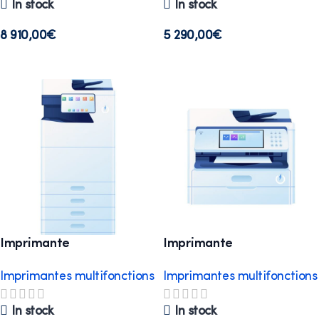
In stock
In stock
8 910,00
€
5 290,00
€
Select options
Select options
Imprimante
Imprimante
multifonctions A3
multifonctions A4 Light
Imprimantes multifonctions
Imprimantes multifonctions
Standard 50P
In stock
In stock