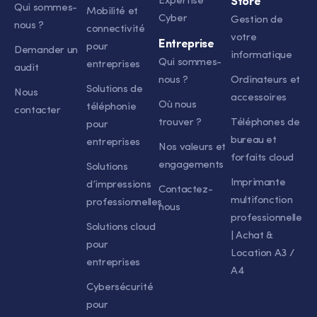
Expertise
Store
Qui sommes-
Mobilité et
Cyber
Gestion de
nous ?
connectivité
votre
Entreprise
pour
Demander un
informatique
Qui sommes-
entreprises
audit
nous ?
Ordinateurs et
Solutions de
Nous
accessoires
Où nous
téléphonie
contacter
trouver ?
Téléphones de
pour
bureau et
entreprises
Nos valeurs et
forfaits cloud
engagements
Solutions
Imprimante
d’impressions
Contactez-
multifonction
professionnelles
nous
professionnelle
Solutions cloud
| Achat &
pour
Location A3 /
entreprises
A4
Cybersécurité
pour