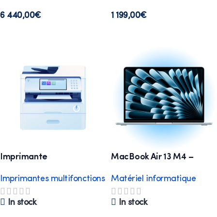
6 440,00
€
1 199,00
€
Select options
Select options
Imprimante
MacBook Air 13 M4 –
multifonctions A4
Ultraportable 16 Go / 512
Imprimantes multifonctions
Matériel informatique
Standard
Go pour les pros nomades
In stock
In stock