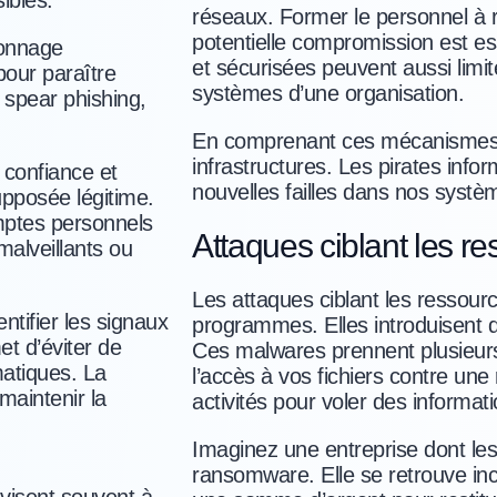
ibles.
réseaux. Former le personnel à r
potentielle compromission est es
çonnage
et sécurisées peuvent aussi limite
our paraître
systèmes d’une organisation.
 spear phishing,
En comprenant ces mécanismes,
infrastructures. Les pirates in
 confiance et
nouvelles failles dans nos systèm
upposée légitime.
mptes personnels
Attaques ciblant les re
 malveillants ou
Les attaques ciblant les ressource
ifier les signaux
programmes. Elles introduisent de
et d’éviter de
Ces malwares prennent plusieur
atiques. La
l’accès à vos fichiers contre un
 maintenir la
activités pour voler des informati
Imaginez une entreprise dont les
ransomware. Elle se retrouve inca