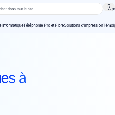
À p
e informatique
Téléphonie Pro et Fibre
Solutions d’impression
Témoi
ues à