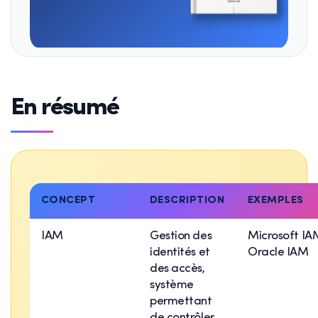
En résumé
CONCEPT
DESCRIPTION
EXEMPLES
IAM
Gestion des
Microsoft IA
identités et
Oracle IAM
des accès,
système
permettant
de contrôler