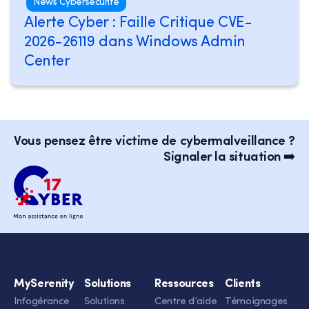
News Cybersécurité
Alerte Cyber : Faille Critique CVE-
2026-26119 dans Windows Admin
Center
Vous pensez être victime de cybermalveillance ?
Signaler la situation ➡️
MySerenity
Solutions
Ressources
Clients
Infogérance
Solutions
Centre d’aide
Témoignages