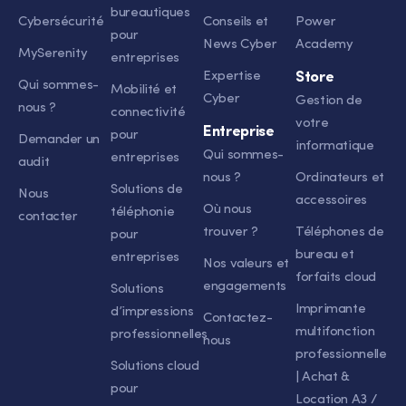
bureautiques
Cybersécurité
Conseils et
Power
pour
News Cyber
Academy
MySerenity
entreprises
Expertise
Store
Qui sommes-
Mobilité et
Cyber
Gestion de
nous ?
connectivité
votre
Entreprise
pour
Demander un
informatique
Qui sommes-
entreprises
audit
nous ?
Ordinateurs et
Solutions de
Nous
accessoires
Où nous
téléphonie
contacter
trouver ?
Téléphones de
pour
bureau et
entreprises
Nos valeurs et
forfaits cloud
engagements
Solutions
Imprimante
d’impressions
Contactez-
multifonction
professionnelles
nous
professionnelle
Solutions cloud
| Achat &
pour
Location A3 /