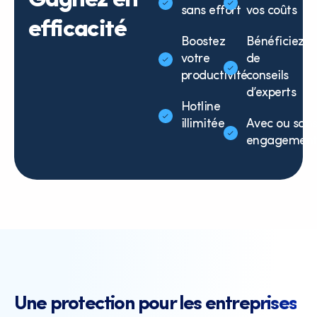
Gagnez en
sans effort
vos coûts
efficacité
Boostez
Bénéficiez
votre
de
productivité
conseils
d’experts
Hotline
illimitée
Avec ou san
engagemen
Une protection pour les entreprises