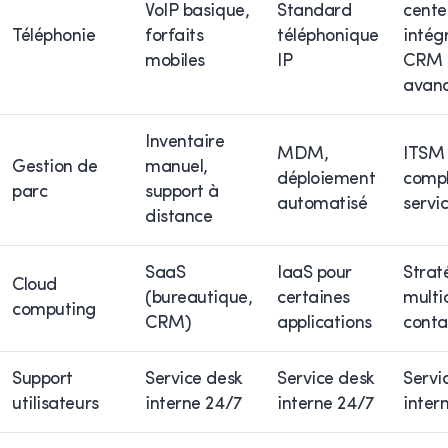
VoIP basique,
Standard
cente
Téléphonie
forfaits
téléphonique
intég
mobiles
IP
CRM
avan
Inventaire
MDM,
ITSM
Gestion de
manuel,
déploiement
compl
parc
support à
automatisé
servi
distance
SaaS
IaaS pour
Strat
Cloud
(bureautique,
certaines
multi
computing
CRM)
applications
conta
Support
Service desk
Service desk
Servi
utilisateurs
interne 24/7
interne 24/7
inter