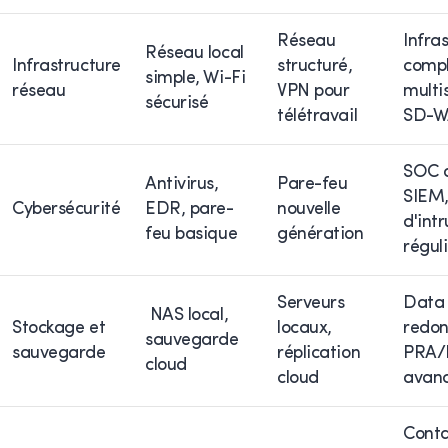
Réseau
Infra
Réseau local
Infrastructure
structuré,
compl
simple, Wi-Fi
réseau
VPN pour
multis
sécurisé
télétravail
SD-
SOC d
Antivirus,
Pare-feu
SIEM,
Cybersécurité
EDR, pare-
nouvelle
d'intr
feu basique
génération
régul
Serveurs
Data 
NAS local,
Stockage et
locaux,
redon
sauvegarde
sauvegarde
réplication
PRA/
cloud
cloud
avan
Conta