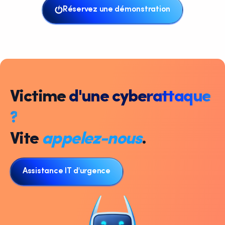
Réservez une démonstration
Victime
d'une cyberattaque
?
Vite
appelez-nous
.
Assistance IT d'urgence