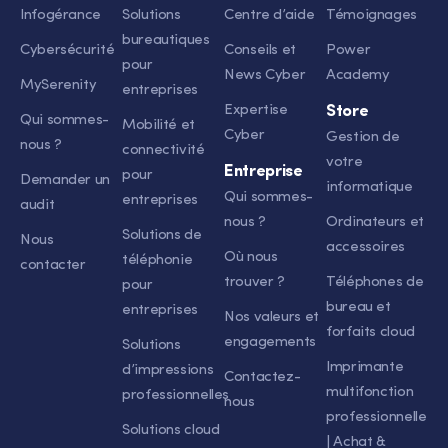
Infogérance
Solutions
Centre d’aide
Témoignages
bureautiques
Cybersécurité
Conseils et
Power
pour
News Cyber
Academy
MySerenity
entreprises
Expertise
Store
Qui sommes-
Mobilité et
Cyber
Gestion de
nous ?
connectivité
votre
Entreprise
pour
Demander un
informatique
Qui sommes-
entreprises
audit
nous ?
Ordinateurs et
Solutions de
Nous
accessoires
Où nous
téléphonie
contacter
trouver ?
Téléphones de
pour
bureau et
entreprises
Nos valeurs et
forfaits cloud
engagements
Solutions
Imprimante
d’impressions
Contactez-
multifonction
professionnelles
nous
professionnelle
Solutions cloud
| Achat &