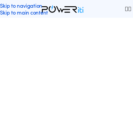
Skip to navigation
Skip to main content
L’IMPORTANCE DE LA
SENSIBILISATION AU
RGPD DANS LES
ENTREPRISES