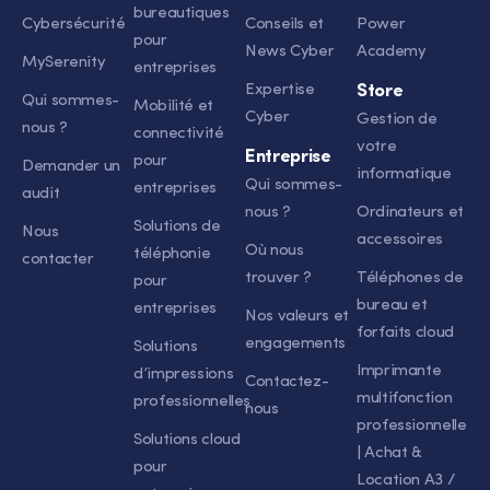
bureautiques
Cybersécurité
Conseils et
Power
pour
News Cyber
Academy
MySerenity
entreprises
Expertise
Store
Qui sommes-
Mobilité et
Cyber
Gestion de
nous ?
connectivité
votre
Entreprise
pour
Demander un
informatique
Qui sommes-
entreprises
audit
nous ?
Ordinateurs et
Solutions de
Nous
accessoires
Où nous
téléphonie
contacter
trouver ?
Téléphones de
pour
bureau et
entreprises
Nos valeurs et
forfaits cloud
engagements
Solutions
Imprimante
d’impressions
Contactez-
multifonction
professionnelles
nous
professionnelle
Solutions cloud
| Achat &
pour
Location A3 /