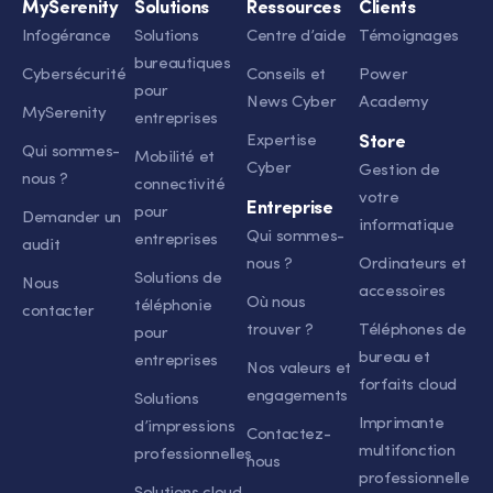
MySerenity
Solutions
Ressources
Clients
Infogérance
Solutions
Centre d’aide
Témoignages
bureautiques
Cybersécurité
Conseils et
Power
pour
News Cyber
Academy
MySerenity
entreprises
Expertise
Store
Qui sommes-
Mobilité et
Cyber
Gestion de
nous ?
connectivité
votre
Entreprise
pour
Demander un
informatique
Qui sommes-
entreprises
audit
nous ?
Ordinateurs et
Solutions de
Nous
accessoires
Où nous
téléphonie
contacter
trouver ?
Téléphones de
pour
bureau et
entreprises
Nos valeurs et
forfaits cloud
engagements
Solutions
Imprimante
d’impressions
Contactez-
multifonction
professionnelles
nous
professionnelle