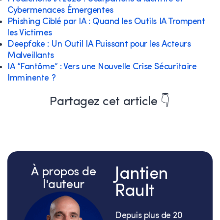
Cybermenaces Émergentes
Phishing Ciblé par IA : Quand les Outils IA Trompent
les Victimes
Deepfake : Un Outil IA Puissant pour les Acteurs
Malveillants
IA “Fantôme” : Vers une Nouvelle Crise Sécuritaire
Imminente ?
Partagez cet article 👇
À propos de
Jantien
l'auteur
Rault
Depuis plus de 20