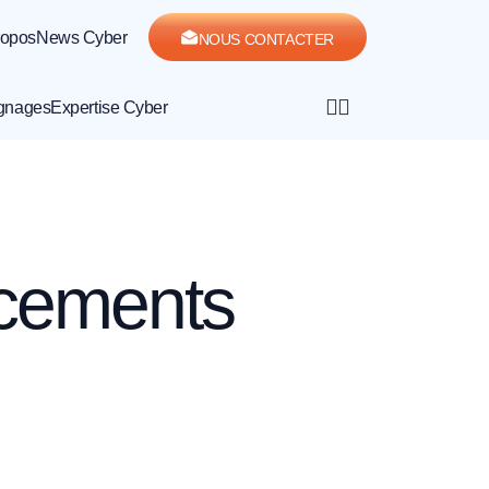
ropos
News Cyber
NOUS CONTACTER
gnages
Expertise Cyber
ncements