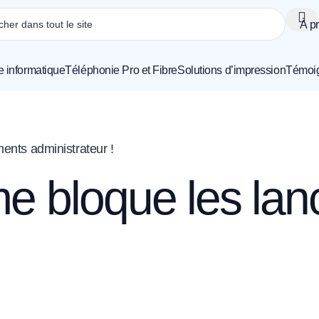
À p
e informatique
Téléphonie Pro et Fibre
Solutions d’impression
Témoi
ents administrateur !
me bloque les la